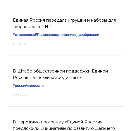
Единая Россия передала игрушки и наборы для
творчества в ЛНР
#сторонникиЕР
#женскоедвижениеединойроссии
01.06.26
В Штабе общественной поддержки Единой
России написали «Агродиктант»
#российскоесело
28.05.26
В Народную программу «Единой России»
предложили инициативы по развитию Дальнего