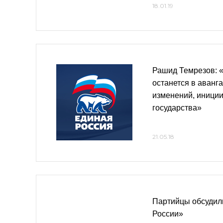
18.01.19
Рашид Темрезов: 
останется в аванг
изменений, иници
государства»
21.05.18
Партийцы обсудил
России»