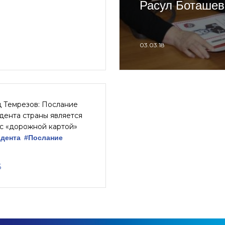
Расул Боташев
03.03.18
 Темрезов: Послание
дента страны является
с «дорожной картой»
идента
#Послание
6