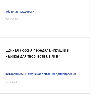
#безопасныедороги
30.06.26
Единая Россия передала игрушки и
наборы для творчества в ЛНР
#сторонникиЕР
#женскоедвижениеединойроссии
01.06.26