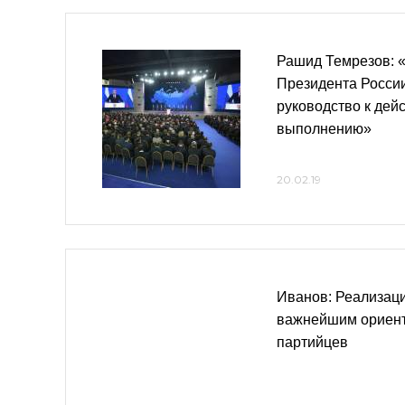
Рашид Темрезов: 
Президента России 
руководство к дей
выполнению»
20.02.19
Иванов: Реализаци
важнейшим ориент
партийцев