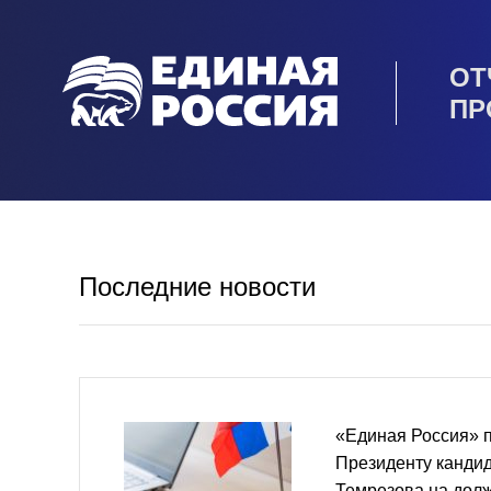
ОТ
ПР
Последние новости
«Единая Россия» 
Президенту канди
Темрезова на дол