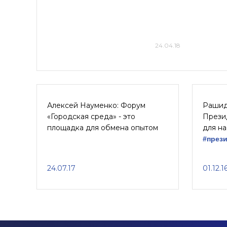
24.04.18
Алексей Науменко: Форум
Рашид
«Городская среда» - это
Прези
площадка для обмена опытом
для на
#през
24.07.17
01.12.1