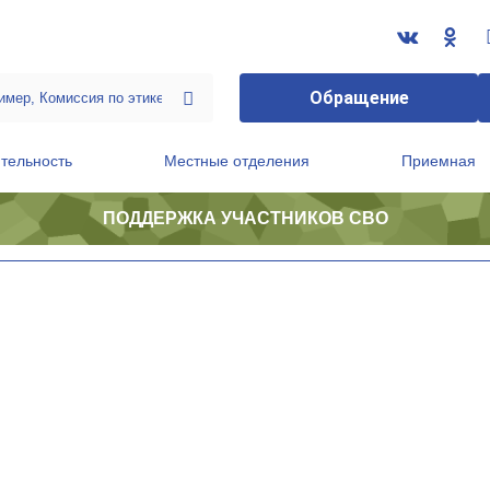
Обращение
тельность
Местные отделения
Приемная
ПОДДЕРЖКА УЧАСТНИКОВ СВО
ственной приемной Председателя Партии
Президиум регионального политического совета