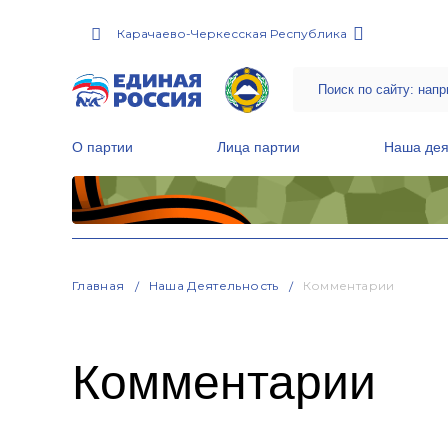
Карачаево-Черкесская Республика
О партии
Лица партии
Наша дея
Местные общественные приемные Партии
Руководитель Региональной обще
Народная программа «Единой России»
Главная
Наша Деятельность
Комментарии
Комментарии